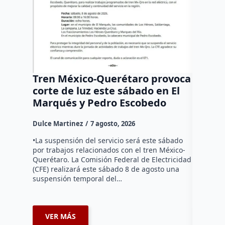
Tren México-Querétaro provoca
¡Más d
corte de luz este sábado en El
Tziban
Marqués y Pedro Escobedo
Dulce Mar
Dulce Martinez
7 agosto, 2026
Habitante
hicieron 
•La suspensión del servicio será este sábado
Federal d
por trabajos relacionados con el tren México-
falta de e
Querétaro. La Comisión Federal de Electricidad
localida
(CFE) realizará este sábado 8 de agosto una
suspensión temporal del…
VER MÁS
VER 