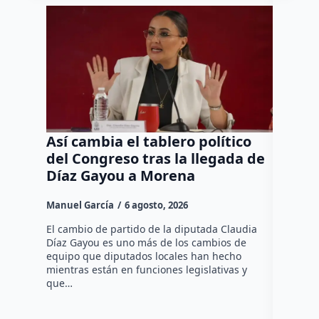
Así cambia el tablero político
Orgul
del Congreso tras la llegada de
repres
Díaz Gayou a Morena
misión
Canad
Manuel García
6 agosto, 2026
Daniel Ri
El cambio de partido de la diputada Claudia
Díaz Gayou es uno más de los cambios de
La bomber
equipo que diputados locales han hecho
los cuerp
mientras están en funciones legislativas y
Ezequiel 
que…
represent
internaci