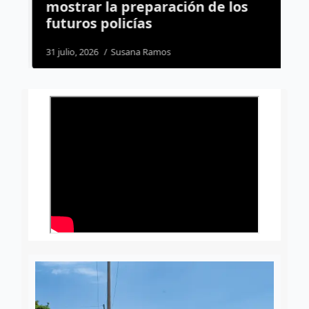
mostrar la preparación de los
c
futuros policías
1
31 julio, 2026
Susana Ramos