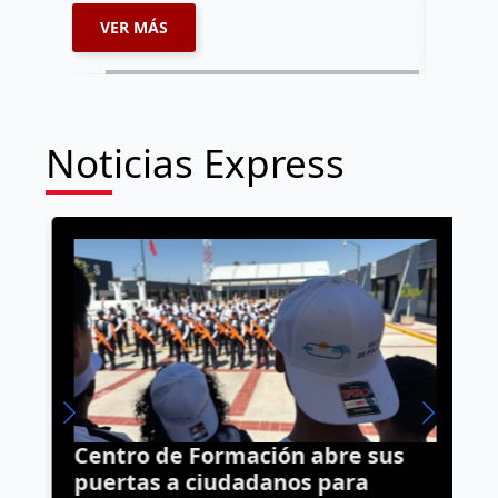
VER MÁS
VER 
Noticias Express
Centro de Formación abre sus
C
puertas a ciudadanos para
c