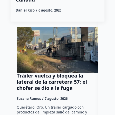
Daniel Rico
6 agosto, 2026
Tráiler vuelca y bloquea la
Así ca
lateral de la carretera 57; el
del Co
chofer se dio a la fuga
Díaz 
Susana Ramos
7 agosto, 2026
Manuel G
Querétaro, Qro. Un tráiler cargado con
El cambio
productos de limpieza salió del camino y
Díaz Gayo