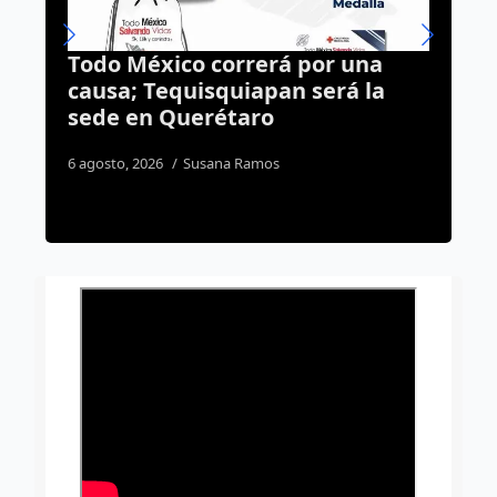
a
Huimilpan celebra boda en
la
Lengua de Señas y da un paso
más hacia la inclusión
1 agosto, 2026
Daniel Rico