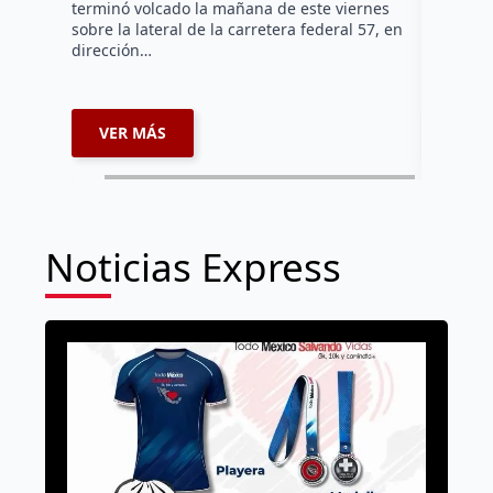
terminó volcado la mañana de este viernes
equipo qu
sobre la lateral de la carretera federal 57, en
mientras 
dirección…
que…
VER MÁS
VER 
Noticias Express