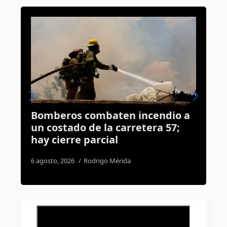
dio a
Destaca Agustín Dorantes a la
 57;
participación juvenil como el
motor de los buenos gobiernos
en Querétaro
8 agosto, 2026
Dulce Martinez