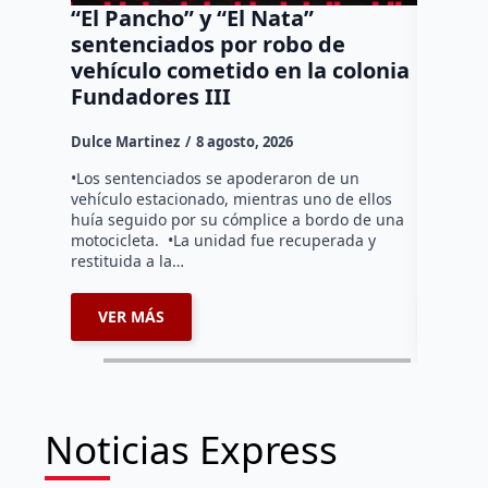
“El Pancho” y “El Nata”
Arranc
sentenciados por robo de
Bernar
vehículo cometido en la colonia
del Tr
Fundadores III
Dulce Mar
Dulce Martinez
8 agosto, 2026
Durante l
operativo
•Los sentenciados se apoderaron de un
la altura
vehículo estacionado, mientras uno de ellos
debido a 
huía seguido por su cómplice a bordo de una
motocicleta. •La unidad fue recuperada y
restituida a la…
VER MÁS
VER 
Noticias Express