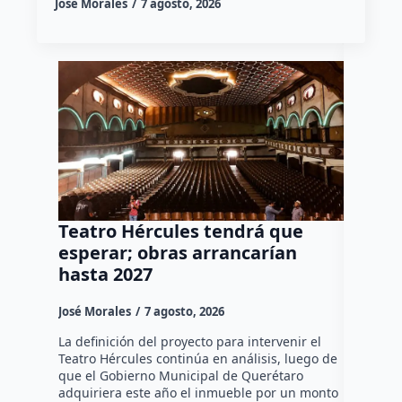
José Morales
7 agosto, 2026
Teatro Hércules tendrá que
Libros
esperar; obras arrancarían
comple
hasta 2027
clases
José Morales
7 agosto, 2026
Susana R
La definición del proyecto para intervenir el
A unas se
Teatro Hércules continúa en análisis, luego de
2026-2027
que el Gobierno Municipal de Querétaro
Educación
adquiriera este año el inmueble por un monto
(USEBEQ) 