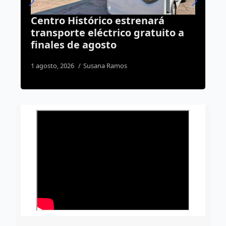
Presenta Luis Nava el
“Educational Football Program”
en Querétaro con el aval del
Real Madrid
4 agosto, 2026
Dulce Martinez