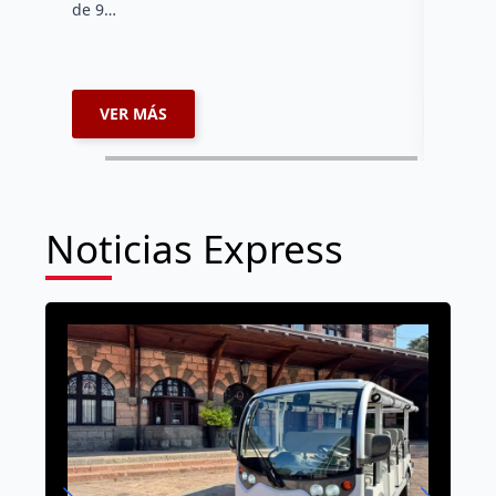
de 9…
VER MÁS
VER 
Noticias Express