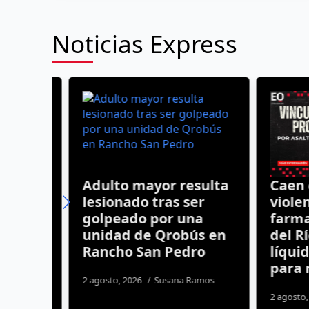
Noticias Express
Adulto mayor resulta
Caen cu
ron
lesionado tras ser
violento
golpeado por una
farmaci
s
unidad de Qrobús en
del Río;
Rancho San Pedro
líquido
para ro
2 agosto, 2026
Susana Ramos
s
2 agosto, 20