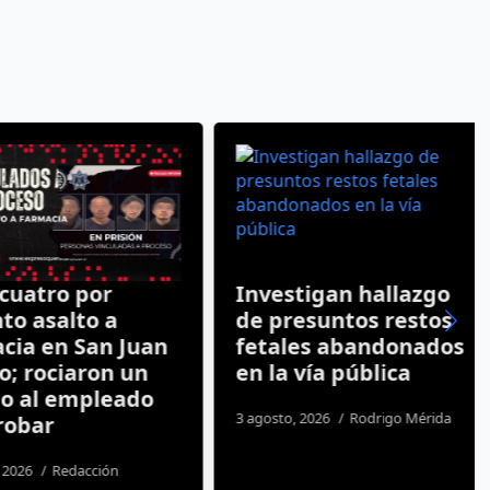
atro por
Investigan hallazgo
 asalto a
de presuntos restos
a en San Juan
fetales abandonados
 rociaron un
en la vía pública
 al empleado
3 agosto, 2026
Rodrigo Mérida
bar
26
Redacción