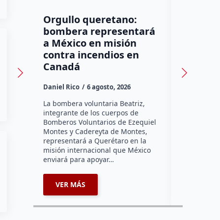
Orgullo queretano:
Buscará 
bombera representará
Querét
a México en misión
prisión
contra incendios en
neuroci
Canadá
de agre
Daniel Rico
6 agosto, 2026
Daniel Rico
La bombera voluntaria Beatriz,
La Fiscalía
integrante de los cuerpos de
Querétaro a
Bomberos Voluntarios de Ezequiel
todos los r
Montes y Cadereyta de Montes,
mantener l
representará a Querétaro en la
prisión prev
misión internacional que México
contra del 
enviará para apoyar…
acusado d
VER MÁS
VER MÁ