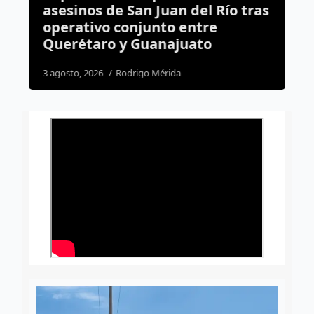
asesinos de San Juan del Río tras
R
operativo conjunto entre
C
Querétaro y Guanajuato
4
3 agosto, 2026
Rodrigo Mérida