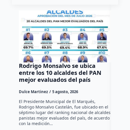
Rodrigo Monsalvo se ubica
Gestio
entre los 10 alcaldes del PAN
regula
mejor evaluados del país
asenta
la capi
Dulce Martinez
5 agosto, 2026
Dulce Mar
El Presidente Municipal de El Marqués,
Rodrigo Monsalvo Castelán, fue ubicado en el
El Senado
séptimo lugar del ranking nacional de alcaldes
Lámbarri,
panistas mejor evaluados del país, de acuerdo
Salitre, e
con la medición…
supervisa