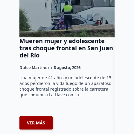
Mueren mujer y adolescente
Muere 
tras choque frontal en San Juan
en el 
del Río
Dulce Mar
Dulce Martinez
8 agosto, 2026
Una mujer
tarde de 
Una mujer de 41 años y un adolescente de 15
en el Jar
años perdieron la vida luego de un aparatoso
Histórico
choque frontal registrado sobre la carretera
que comunica La Llave con La…
VER MÁS
VER 