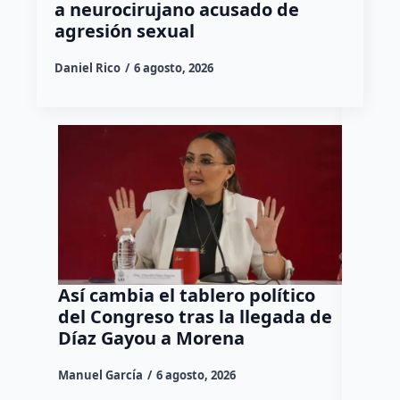
a neurocirujano acusado de
agresión sexual
Daniel Rico
6 agosto, 2026
Así cambia el tablero político
Orgul
del Congreso tras la llegada de
repres
Díaz Gayou a Morena
misión
Canad
Manuel García
6 agosto, 2026
Daniel Ri