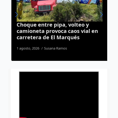
Choque entre pipa, volteo y
¿
camioneta provoca caos vial en
L
carretera de El Marqués
M
L
1 agosto, 2026
Susana Ramos
4