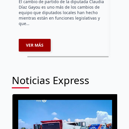
El cambio de partido de la diputada Claudia
Díaz Gayou es uno más de los cambios de
La bomber
equipo que diputados locales han hecho
los cuerp
mientras están en funciones legislativas y
Ezequiel 
que…
represent
internaci
VER MÁS
VER 
Noticias Express