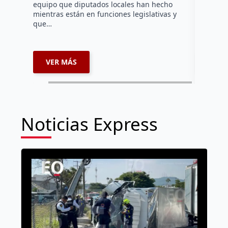
equipo que diputados locales han hecho
los cuerp
mientras están en funciones legislativas y
Ezequiel 
que…
represent
internaci
VER MÁS
VER 
Noticias Express