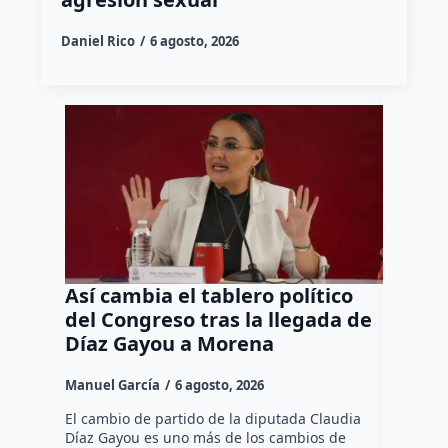
Daniel Rico
6 agosto, 2026
Así cambia el tablero político
Orgul
del Congreso tras la llegada de
repres
Díaz Gayou a Morena
misión
Canad
Manuel García
6 agosto, 2026
Daniel Ri
El cambio de partido de la diputada Claudia
Díaz Gayou es uno más de los cambios de
La bomber