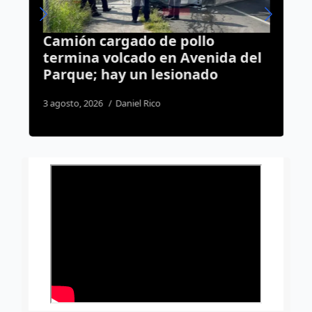
Camión cargado de pollo
“
s
termina volcado en Avenida del
u
Parque; hay un lesionado
e
3 agosto, 2026
Daniel Rico
4