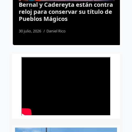
y
Bernal y Cadereyta están contra
C
reloj para conservar su título de
M
Pueblos Mágicos
s
c
30 julio, 2026
Daniel Rico
3