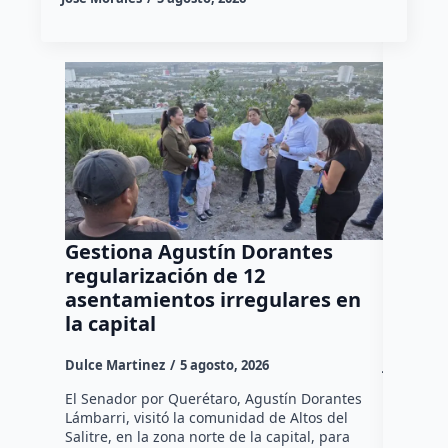
Gestiona Agustín Dorantes
Ya sum
regularización de 12
autism
asentamientos irregulares en
refuer
la capital
tempr
Dulce Martinez
5 agosto, 2026
José Mora
El Senador por Querétaro, Agustín Dorantes
Más de 59
Lámbarri, visitó la comunidad de Altos del
autismo s
Salitre, en la zona norte de la capital, para
Querétar