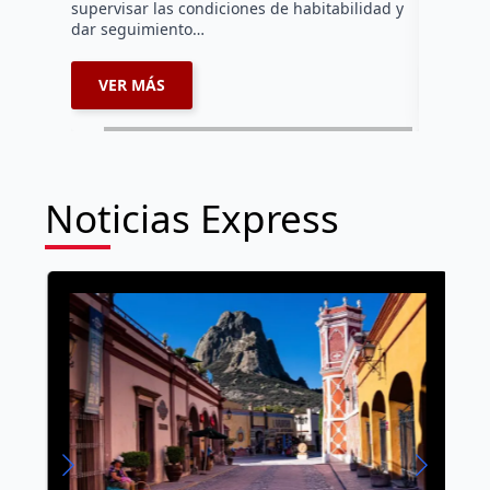
supervisar las condiciones de habitabilidad y
de las jo
dar seguimiento…
impulsad
VER MÁS
VER 
Noticias Express