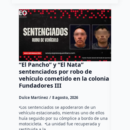
“El Pancho” y “El Nata”
Arranc
sentenciados por robo de
Bernar
vehículo cometido en la colonia
del Tr
Fundadores III
Dulce Mar
Dulce Martinez
8 agosto, 2026
Durante l
operativo
•Los sentenciados se apoderaron de un
la altura
vehículo estacionado, mientras uno de ellos
debido a 
huía seguido por su cómplice a bordo de una
motocicleta. •La unidad fue recuperada y
restituida a la…