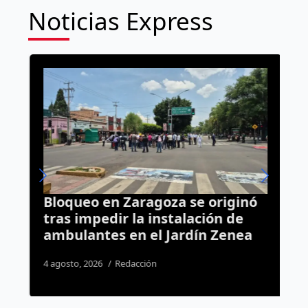
Noticias Express
Bloqueo en Zaragoza se originó
M
tras impedir la instalación de
d
ambulantes en el Jardín Zenea
a
4 agosto, 2026
Redacción
4