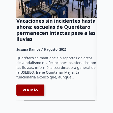
Vacaciones sin incidentes hasta
Vincul
ahora; escuelas de Querétaro
acusad
permanecen intactas pese a las
de un 
lluvias
en la 
Susana Ramos
6 agosto, 2026
Rodrigo M
Querétaro se mantiene sin reportes de actos
La Fiscal
de vandalismo ni afectaciones ocasionadas por
obtuvo la
las lluvias, informó la coordinadora general de
Adolfo “N”
la USEBEQ, Irene Quintanar Mejía. La
derivado 
funcionaria explicó que, aunque…
2026…
VER MÁS
VER 