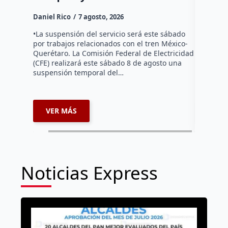
Daniel Ri
Daniel Rico
7 agosto, 2026
Habitante
hicieron 
•La suspensión del servicio será este sábado
Federal d
por trabajos relacionados con el tren México-
falta de e
Querétaro. La Comisión Federal de Electricidad
localida
(CFE) realizará este sábado 8 de agosto una
suspensión temporal del…
VER MÁS
VER 
Noticias Express