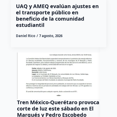
UAQ y AMEQ evalúan ajustes en
el transporte público en
beneficio de la comunidad
estudiantil
Daniel Rico
7 agosto, 2026
Tren México-Querétaro provoca
¡Más d
corte de luz este sábado en El
Tziban
Marqués y Pedro Escobedo