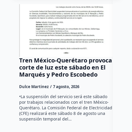
Tren México-Querétaro provoca
¡Más d
corte de luz este sábado en El
Tziban
Marqués y Pedro Escobedo
Dulce Mar
Dulce Martinez
7 agosto, 2026
Habitante
hicieron 
•La suspensión del servicio será este sábado
Federal d
por trabajos relacionados con el tren México-
falta de e
Querétaro. La Comisión Federal de Electricidad
localida
(CFE) realizará este sábado 8 de agosto una
suspensión temporal del…