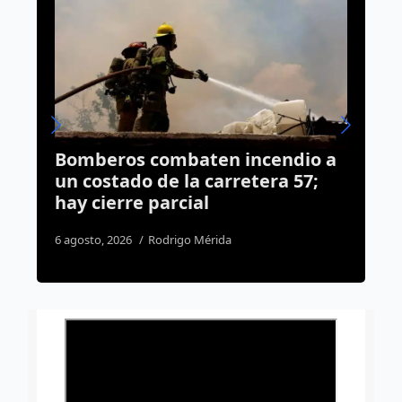
endio a
Tráiler vuelca y bloquea la
ra 57;
lateral de la carretera 57; el
chofer se dio a la fuga
7 agosto, 2026
Susana Ramos