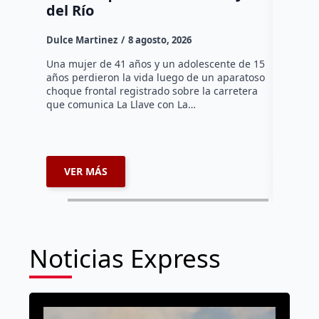
del Río
Dulce Mar
Dulce Martinez
8 agosto, 2026
Una mujer
tarde de 
Una mujer de 41 años y un adolescente de 15
en el Jar
años perdieron la vida luego de un aparatoso
Histórico
choque frontal registrado sobre la carretera
que comunica La Llave con La…
VER MÁS
VER 
Noticias Express