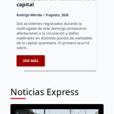
capital
Rodrigo M
Rodrigo Mérida
9 agosto, 2026
Una mujer
años perd
Dos accidentes registrados durante la
choque fr
madrugada de este domingo provocaron
que comu
afectaciones a la circulación y daños
materiales en distintos puntos de vialidades
de la capital queretana. El primero ocurrió
sobre…
VER MÁS
VER 
Noticias Express