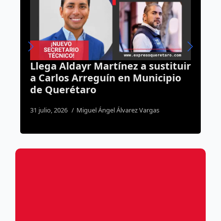
ldayr Martínez a sustituir
Dos personas 
s Arreguín en Municipio
tras volcadura
rétaro
3 agosto, 2026
José M
26
Miguel Ángel Álvarez Vargas