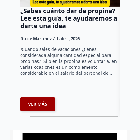
¿Sabes cuánto dar de propina?
¡Graci
Lee esta guía, te ayudaremos a
Regres
darte una idea
connac
Medio 
Dulce Martinez
1 abril, 2026
celebr
•Cuando sales de vacaciones ¿tienes
Dulce Mar
considerada alguna cantidad especial para
propinas? Si bien la propina es voluntaria, en
La noche 
varias ocasiones es un complemento
Intercont
considerable en el salario del personal de…
escenario
suspiros d
vuelo…
VER MÁS
VER 