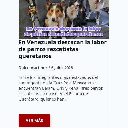
En Venezuela destacan la labor
Buscan
de perros rescatistas
atrope
queretanos
frente
Dulce Martinez
6 julio, 2026
Dulce Mar
Entre los integrantes más destacados del
Una mujer
contingente de la Cruz Roja Mexicana se
menores 
encuentran Balam, Orly y Kenai, tres perros
cuerpos 
rescatistas con base en el Estado de
atropella
Querétaro, quienes han…
del lugar
VER MÁS
VER 