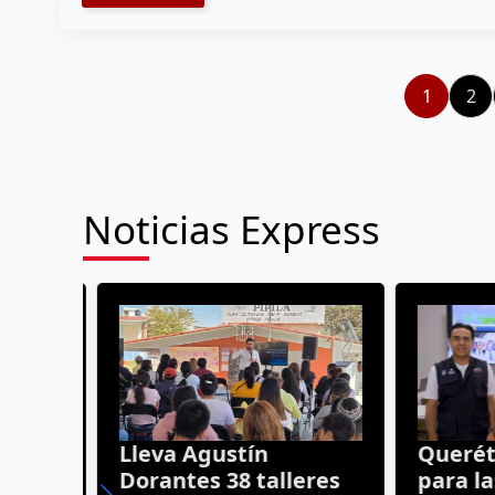
1
2
Noticias Express
r
Lleva Agustín
Queréta
n
Dorantes 38 talleres
para las 