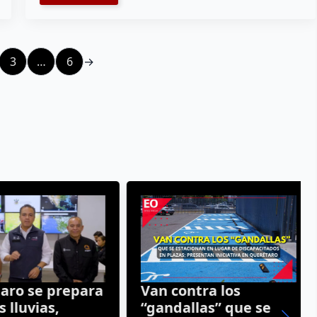
3
…
6
→
ro se prepara
Van contra los
lluvias,
“gandallas” que se