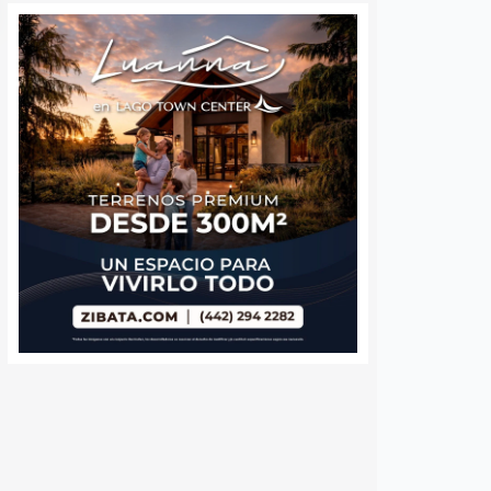
Adiós al PT en el
El Alcoholímetro 
Congreso de
delató; POES det