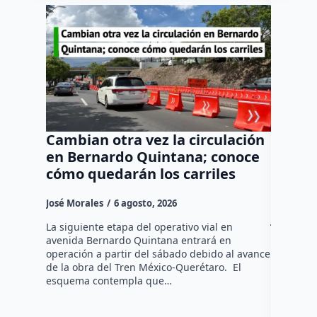
Cambian otra vez la circulación
Habrá 
en Bernardo Quintana; conoce
Berna
cómo quedarán los carriles
martes
Méxic
José Morales
6 agosto, 2026
José Mora
La siguiente etapa del operativo vial en
avenida Bernardo Quintana entrará en
La circul
operación a partir del sábado debido al avance
tendrá un
de la obra del Tren México-Querétaro. El
obra fede
esquema contempla que…
informó e
comenzar