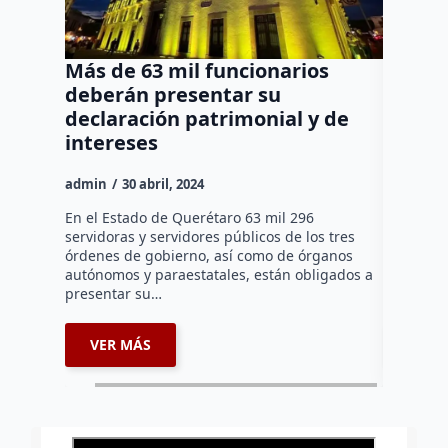
Más de 63 mil funcionarios
FELIF
deberán presentar su
EN LA
declaración patrimonial y de
ADMIN
intereses
Redacció
admin
30 abril, 2024
•ASEGUR
CONCESIO
En el Estado de Querétaro 63 mil 296
municipal
servidoras y servidores públicos de los tres
Macías, c
órdenes de gobierno, así como de órganos
que falta
autónomos y paraestatales, están obligados a
presentar su…
VER MÁS
VER 