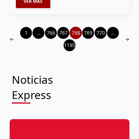
VER MÁS
1
…
766
767
768
769
770
…
←
→
1195
Noticias
Express