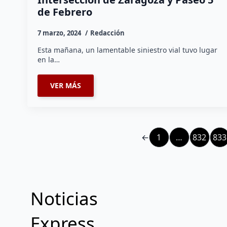
de Febrero
7 marzo, 2024
Redacción
Esta mañana, un lamentable siniestro vial tuvo lugar
en la…
VER MÁS
←
1
…
832
833
Noticias
Express