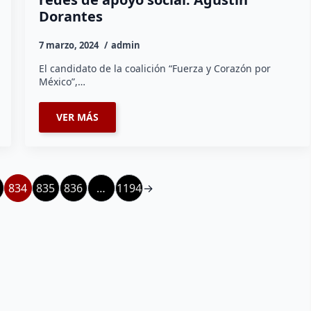
Dorantes
7 marzo, 2024
admin
El candidato de la coalición “Fuerza y Corazón por
México”,…
VER MÁS
834
835
836
…
1194
→