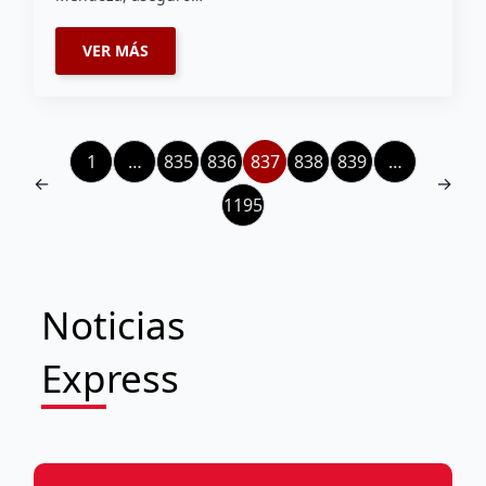
VER MÁS
1
…
835
836
837
838
839
…
←
→
1195
Noticias
Express