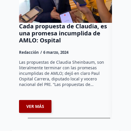
Cada propuesta de Claudia, es
Todos 
una promesa incumplida de
Queré
AMLO: Ospital
grado 
Cona
Redacción
6 marzo, 2024
Redacció
Las propuestas de Claudia Sheinbaum, son
literalmente terminar con las promesas
Todo el t
incumplidas de AMLO; dejó en claro Paul
un nivel 
Ospital Carrera, diputado local y vocero
excepcion
nacional del PRI. “Las propuestas de…
esto de a
VER MÁS
VER 