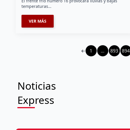
El frente frío número 16 provocará lluvias y bajas
temperaturas…
VER MÁS
←
1
…
893
894
Noticias
Express