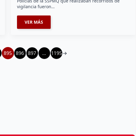
Policías de la SSPMQ que realizaban recorridos de
vigilancia fueron…
VER MÁS
895
896
897
…
1195
→