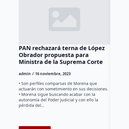
PAN rechazará terna de López
Empres
Obrador propuesta para
Centro
Ministra de la Suprema Corte
admin
1
admin
16 noviembre, 2023
El Centro
administ
• Son perfiles comparsas de Morena que
aunque el
actuarán con sometimiento en sus decisiones.
de divers
• Morena sigue buscando acabar con la
presiden
autonomía del Poder Judicial y con ello la
pérdida del…