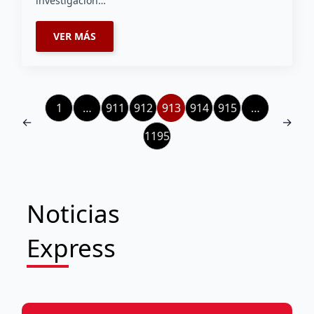
investigación…
VER MÁS
1
…
911
912
913
914
915
…
←
→
1195
Noticias
Express