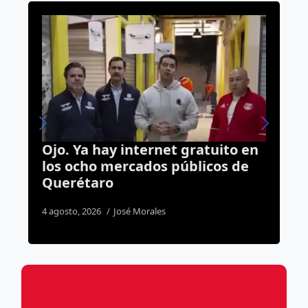
 en
Gestiona Agustín Dorantes
de
regularización de 12
asentamientos irregulares en la
capital
5 agosto, 2026
Dulce Martinez