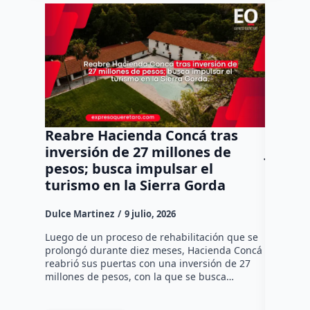
Reabre Hacienda Concá tras
PAN d
inversión de 27 millones de
Jiméne
pesos; busca impulsar el
reto d
turismo en la Sierra Gorda
Dulce Mar
Dulce Martinez
9 julio, 2026
El Presid
consejero
Luego de un proceso de rehabilitación que se
(PAN), Ch
prolongó durante diez meses, Hacienda Concá
Federal G
reabrió sus puertas con una inversión de 27
oportunis
millones de pesos, con la que se busca…