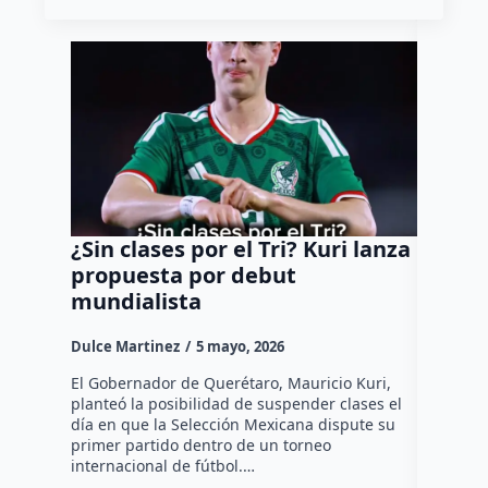
¿Sin clases por el Tri? Kuri lanza
Muere 
propuesta por debut
en la 
mundialista
invest
Dulce Martinez
5 mayo, 2026
Dulce Mar
El Gobernador de Querétaro, Mauricio Kuri,
Un hombre
planteó la posibilidad de suspender clases el
pública en
día en que la Selección Mexicana dispute su
queretana
primer partido dentro de un torneo
cuerpos 
internacional de fútbol.…
acuerdo