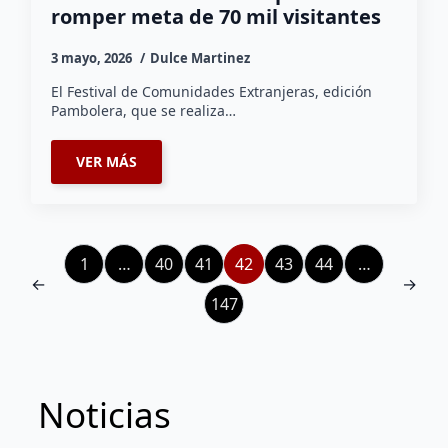
romper meta de 70 mil visitantes
3 mayo, 2026
Dulce Martinez
El Festival de Comunidades Extranjeras, edición
Pambolera, que se realiza…
VER MÁS
1
…
40
41
42
43
44
…
←
→
147
Noticias