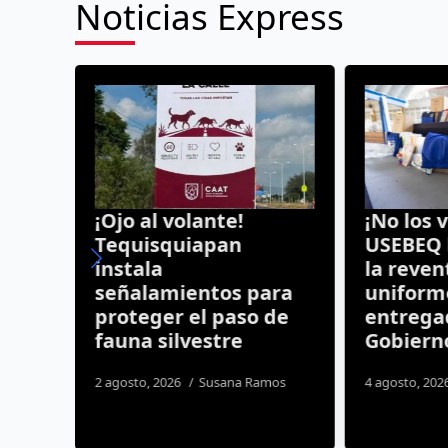
Noticias Express
uas!
¡Ojo al volante!
¡No los 
tas
Tequisquiapan
USEBEQ l
úan
instala
la reven
pios
señalamientos para
uniform
proteger el paso de
entregad
fauna silvestre
Gobiern
2 agosto, 2026
Susana Ramos
4 agosto, 202