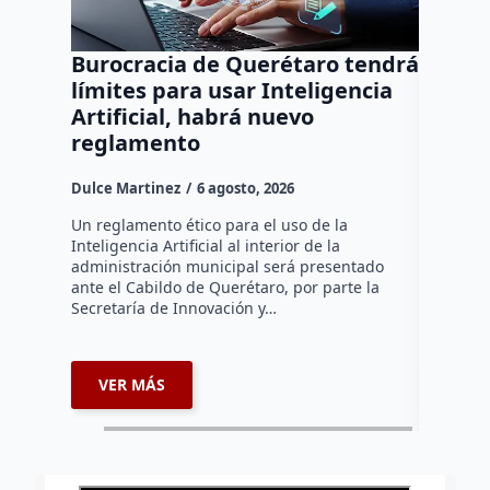
Burocracia de Querétaro tendrá
Desde
límites para usar Inteligencia
de la 
Artificial, habrá nuevo
crimen
reglamento
Dulce Mar
Dulce Martinez
6 agosto, 2026
Con el ob
comprende
Un reglamento ético para el uso de la
mexicano,
Inteligencia Artificial al interior de la
Derecho (
administración municipal será presentado
Querétar
ante el Cabildo de Querétaro, por parte la
Secretaría de Innovación y…
VER MÁS
VER 