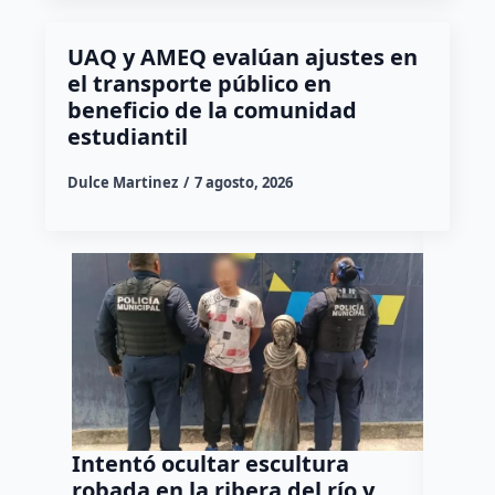
UAQ y AMEQ evalúan ajustes en
el transporte público en
beneficio de la comunidad
estudiantil
Dulce Martinez
7 agosto, 2026
Intentó ocultar escultura
Captur
robada en la ribera del río y
Oaxaco