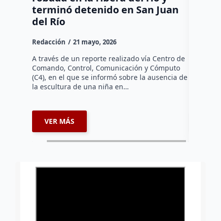
terminó detenido en San Juan
de un
del Río
Redacció
Redacción
21 mayo, 2026
La Fiscal
través de 
A través de un reporte realizado vía Centro de
y en Sine
Comando, Control, Comunicación y Cómputo
Guanajua
(C4), en el que se informó sobre la ausencia de
reaprehe
la escultura de una niña en…
VER MÁS
VER 