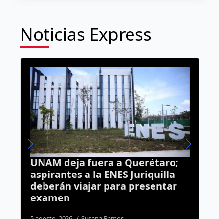
Noticias Express
UNAM deja fuera a Querétaro;
E
aspirantes a la ENES Juriquilla
n
deberán viajar para presentar
R
examen
4
5 agosto, 2026
Susana Ramos