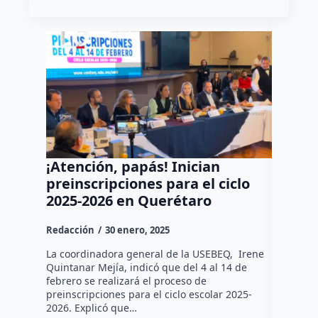
¡Atención, papás! Inician
Capaci
preinscripciones para el ciclo
famili
2025-2026 en Querétaro
socio
Redacción
30 enero, 2025
admin
2
La coordinadora general de la USEBEQ, Irene
Capacita 
Quintanar Mejía, indicó que del 4 al 14 de
talleres 
febrero se realizará el proceso de
propósito
preinscripciones para el ciclo escolar 2025-
orienten 
2026. Explicó que…
integral 