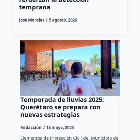
temprana
José Morales
5 agosto, 2026
Temporada de lluvias 2025:
Boom 
Querétaro se prepara con
Protec
nuevas estrategias
par” d
Redacción
13 mayo, 2025
Redacció
Elementos de Protección Civil del Municipio de
Ante el a