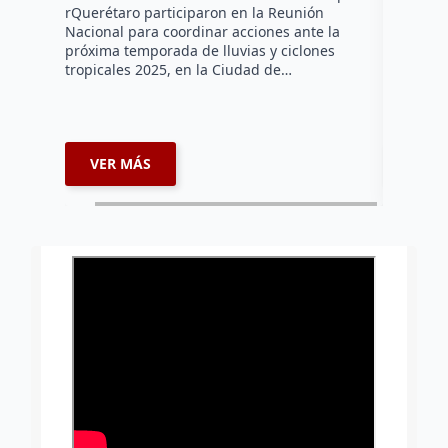
rQuerétaro participaron en la Reunión
económico
Nacional para coordinar acciones ante la
capital q
próxima temporada de lluvias y ciclones
Civil del
tropicales 2025, en la Ciudad de…
existen n
VER MÁS
VER 