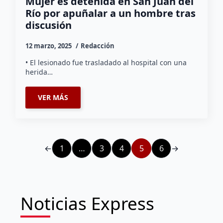
Mujer es detenida en San Juan del
Río por apuñalar a un hombre tras
discusión
12 marzo, 2025
Redacción
• El lesionado fue trasladado al hospital con una
herida…
VER MÁS
←
1
…
3
4
5
6
→
Noticias Express