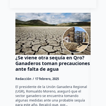
¿Se viene otra sequía en Qro?
Espera
Ganaderos toman precauciones
Parque
ante falta de agua
vacac
Redacción
17 febrero, 2025
admin
2
El presidente de la Unión Ganadera Regional
Lanzaron
(UGR), Romualdo Moreno, aseguró que el
pulsera d
sector ganadero se encuentra tomando
entrada e
algunas medidas ante una probable sequía
Querétaro
para este año. Recalcó que, por…
personas