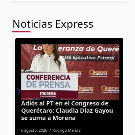
Noticias Express
Adiós al PT en el Congreso de
C
Querétaro; Claudia Díaz Gayou
t
se suma a Morena
f
6 agosto, 2026
Rodrigo Mérida
1