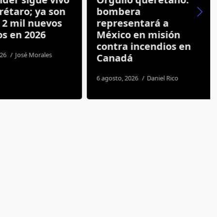
étaro; ya son
bombera
2 mil nuevos
representará a
s en 2026
México en misión
contra incendios en
26
José Morales
Canadá
6 agosto, 2026
Daniel Rico