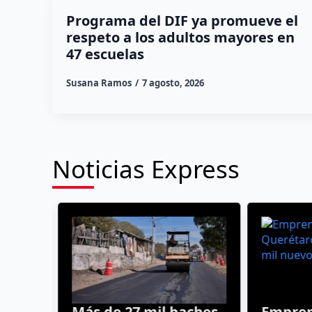
Programa del DIF ya promueve el
respeto a los adultos mayores en
47 escuelas
Susana Ramos
7 agosto, 2026
Noticias Express
ra
Más de 27 mil baches
Emprend