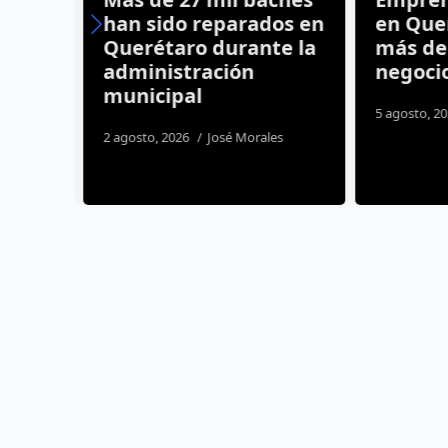
po
han sido reparados en
en Quer
Querétaro durante la
más de 
administración
negocio
municipal
5 agosto, 20
os
2 agosto, 2026
José Morales