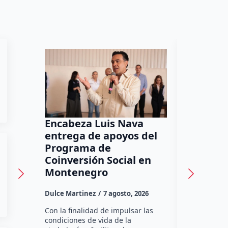
Encabeza Luis Nava
Camione
entrega de apoyos del
contra 
Programa de
Loma Do
Coinversión Social en
presunt
Montenegro
Rodrigo Mér
Dulce Martinez
7 agosto, 2026
Querétaro,
Dodge RAM 
Con la finalidad de impulsar las
contra las 
condiciones de vida de la
en la colon