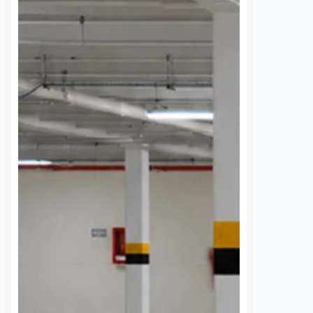
ta se estrella
Programa del DIF ya
dos viviendas en
promueve el respeto a
rada tras
los adultos mayores en
a falla mecánica
47 escuelas
ida
7 agosto, 2026
Susana Ramos
7 agosto, 2026
 Qro. Una camioneta
Más de seis mil estudiantes de
4×4 terminó impactada
primaria del municipio de
bardas de dos domicilios
Querétaro han participado en las
ia Loma Dorada, luego
pláticas “Botsu Muntsi. El Mundo