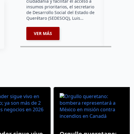
ciudadanía y facilitar el acceso a
de que su 
insumos prioritarios, el secretario
presuntamen
de Desarrollo Social del Estado de
mecánica…
Querétaro (SEDESOQ), Luis…
VER MÁS
VER MÁ
er sigue vivo
Orgullo queretano: