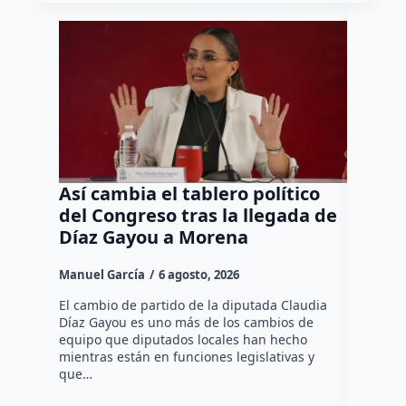
Así cambia el tablero político
Orgul
del Congreso tras la llegada de
repres
Díaz Gayou a Morena
misión
Canad
Manuel García
6 agosto, 2026
Daniel Ri
El cambio de partido de la diputada Claudia
Díaz Gayou es uno más de los cambios de
La bomber
equipo que diputados locales han hecho
los cuerp
mientras están en funciones legislativas y
Ezequiel 
que…
represent
internaci