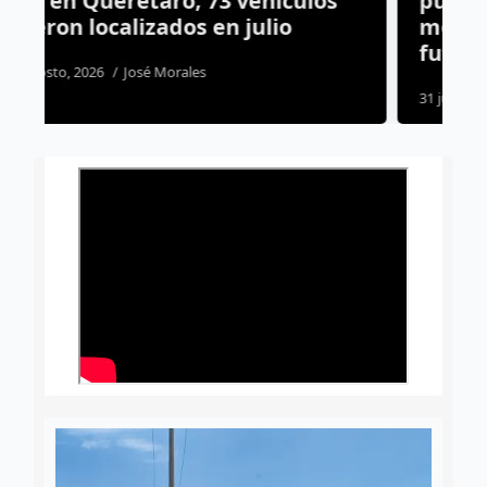
culos
puertas a ciudadanos para
o
mostrar la preparación de los
futuros policías
31 julio, 2026
Susana Ramos