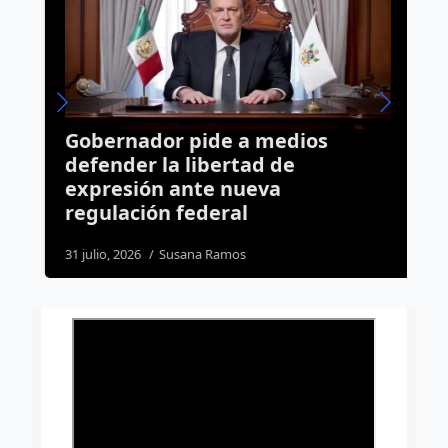
Gobernador pide a medios
G
defender la libertad de
r
expresión ante nueva
a
regulación federal
c
31 julio, 2026
Susana Ramos
5