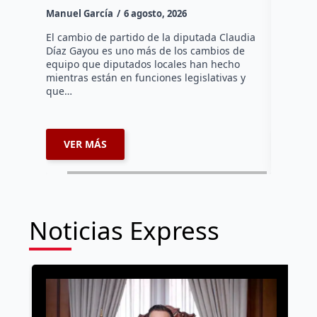
Canad
Manuel García
6 agosto, 2026
Daniel Ri
El cambio de partido de la diputada Claudia
Díaz Gayou es uno más de los cambios de
La bomber
equipo que diputados locales han hecho
los cuerp
mientras están en funciones legislativas y
Ezequiel 
que…
represent
internaci
VER MÁS
VER 
Noticias Express