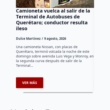
Camioneta vuelca al salir de la
Puma e
Terminal de Autobuses de
ganado
Querétaro; conductor resulta
SEDEA
ileso
Dulce Mar
Dulce Martinez
9 agosto, 2026
Hasta el 
Agropecua
Una camioneta Nissan, con placas de
oficiales
Querétaro, terminó volcada la noche de este
o animale
domingo sobre avenida Luis Vega y Monroy, en
zona…
la segunda curva después de salir de la
Terminal…
VER MÁS
VER 