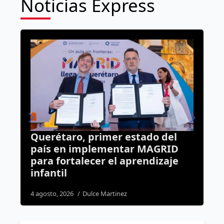
Noticias Express
mer estado del
¿Quién perdió a su bo
mentar MAGRID
Lo rescataron en Ciud
 el aprendizaje
Maderas
5 agosto, 2026
Susana Ramos
artinez