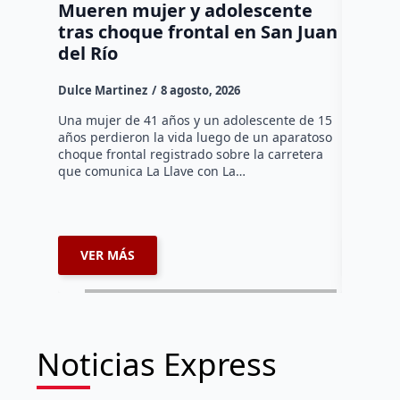
Mueren mujer y adolescente
Muere 
tras choque frontal en San Juan
en el 
del Río
Dulce Mar
Dulce Martinez
8 agosto, 2026
Una mujer
tarde de 
Una mujer de 41 años y un adolescente de 15
en el Jar
años perdieron la vida luego de un aparatoso
Histórico
choque frontal registrado sobre la carretera
que comunica La Llave con La…
VER MÁS
VER 
Noticias Express