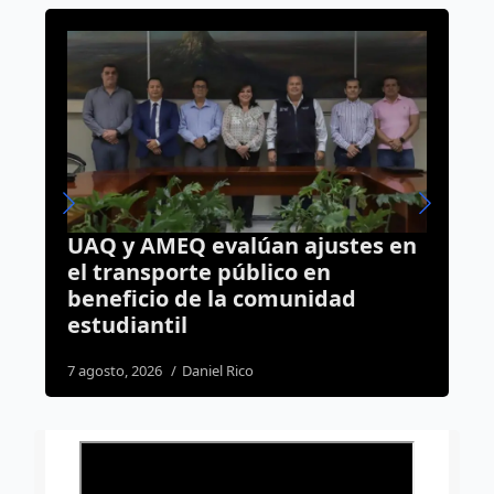
n ajustes en
Luto en la Fiscalía de Que
ico en
muere elemento de la Poli
omunidad
Investigación tras accide
su casa
4 agosto, 2026
Susana Ramos