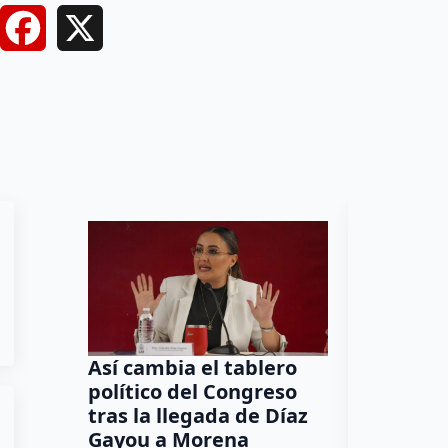
Facebook
X
Así cambia el tablero
Orgullo
político del Congreso
bomber
tras la llegada de Díaz
a Méxic
Gayou a Morena
contra 