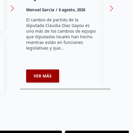
Canadá
Manuel García
6 agosto, 2026
Daniel Rico
El cambio de partido de la
diputada Claudia Díaz Gayou es
La bombera 
uno más de los cambios de equipo
integrante 
que diputados locales han hecho
Bomberos Vo
mientras están en funciones
Montes y C
legislativas y que…
representar
misión inte
enviará par
VER MÁS
VER MÁ