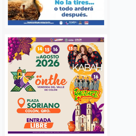
 queretano:
Buscará Fiscalía de
a representará
Querétaro mantener en
o en misión
prisión preventiva a
incendios en
neurocirujano acusado