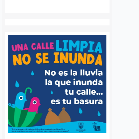
de agresión sexual
6 agosto, 2026
Daniel Rico
6 agosto, 2026
voluntaria Beatriz,
La Fiscalía General del Estado de
de los cuerpos de
Querétaro afirmó que agotará
luntarios de Ezequiel
todos los recursos legales para
adereyta de Montes,
mantener la medida cautelar de
á a Querétaro en la
prisión preventiva justificada en
rnacional que México
contra del médico neurocirujano
a apoyar…
acusado de…
S
VER MÁS