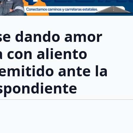
rse dando amor
 con aliento
remitido ante la
espondiente