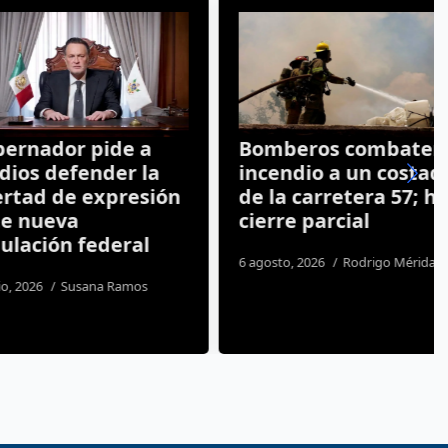
dor pide a
Bomberos combaten
defender la
incendio a un costado
d de expresión
de la carretera 57; hay
eva
cierre parcial
ión federal
6 agosto, 2026
Rodrigo Mérida
Susana Ramos