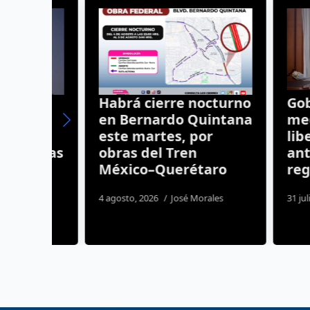
Habrá cierre nocturno
Goberna
ena
en Bernardo Quintana
medios 
lan
este martes, por
liberta
arias
obras del Tren
ante nu
México–Querétaro
regulac
4 agosto, 2026
José Morales
31 julio, 2026