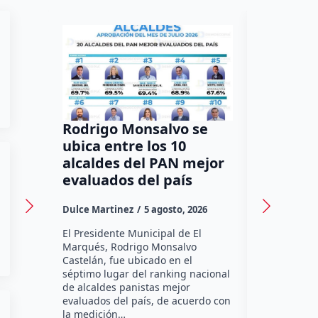
Rodrigo Monsalvo se
Gestion
ubica entre los 10
Dorante
alcaldes del PAN mejor
de 12 a
evaluados del país
irregula
Dulce Martinez
5 agosto, 2026
Dulce Marti
El Presidente Municipal de El
El Senador 
Marqués, Rodrigo Monsalvo
Dorantes Lám
Castelán, fue ubicado en el
comunidad d
séptimo lugar del ranking nacional
la zona nort
de alcaldes panistas mejor
supervisar 
evaluados del país, de acuerdo con
habitabilid
la medición…