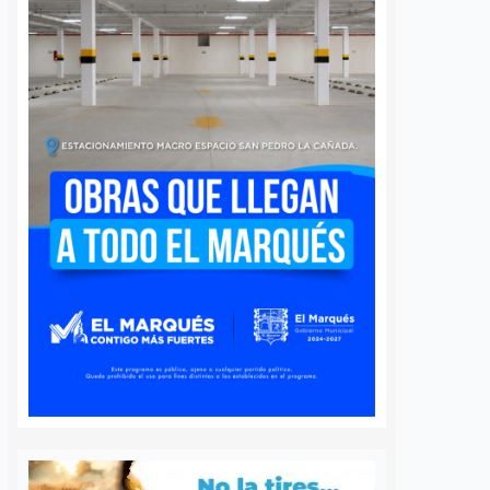
a Agustín
Ya suman 59
s regularización
diagnósticos de
sentamientos
autismo en Querétaro;
res en la capital
refuerzan la detección
temprana
nez
5 agosto, 2026
José Morales
5 agosto, 2026
por Querétaro, Agustín
barri, visitó la
Más de 59 diagnósticos
e Altos del Salitre, en
especializados de autismo se han
e de la capital, para
realizado en el Municipio de
las condiciones de
Querétaro desde mayo de este año
ad y dar seguimiento…
como parte de las jornadas de
detección temprana impulsadas