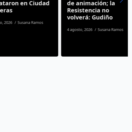
ron en Ciudad
de animación; la
s
Resistencia no
volverá: Gudiño
26
Susana Ramos
4 agosto, 2026
Susana Ramos