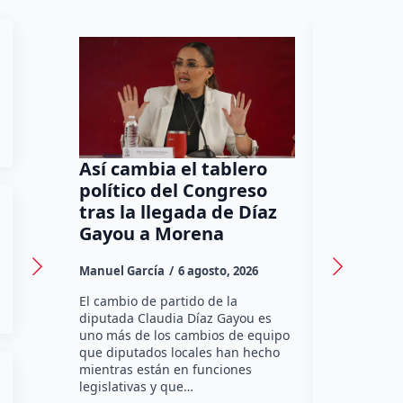
Así cambia el tablero
Orgullo
político del Congreso
bomber
tras la llegada de Díaz
a Méxic
Gayou a Morena
contra 
Canadá
Manuel García
6 agosto, 2026
Daniel Rico
El cambio de partido de la
diputada Claudia Díaz Gayou es
La bombera 
uno más de los cambios de equipo
integrante 
que diputados locales han hecho
Bomberos Vo
mientras están en funciones
Montes y C
legislativas y que…
representar