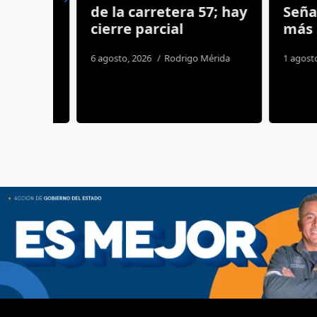
te
de la carretera 57; hay
Señas y
le
cierre parcial
más haci
 de
6 agosto, 2026
Rodrigo Mérida
1 agosto, 20
a