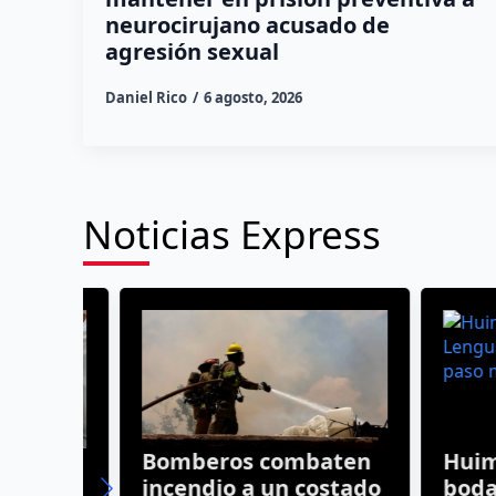
neurocirujano acusado de
agresión sexual
Daniel Rico
6 agosto, 2026
Noticias Express
edo
Bomberos combaten
Huimilp
incendio a un costado
boda en