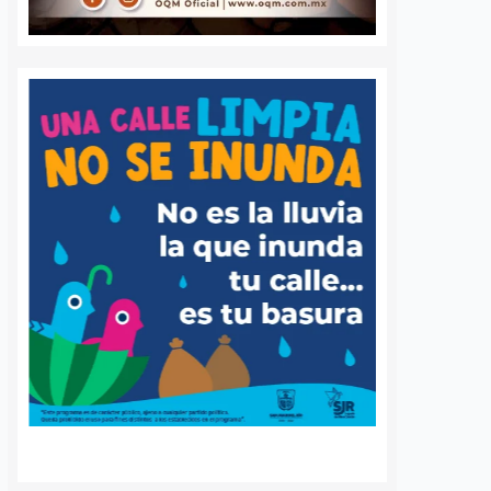
 queretano:
Buscará Fiscalía de
a representará
Querétaro mantener en
o en misión
prisión preventiva a
incendios en
neurocirujano acusado
de agresión sexual
6 agosto, 2026
Daniel Rico
6 agosto, 2026
voluntaria Beatriz,
La Fiscalía General del Estado de
de los cuerpos de
Querétaro afirmó que agotará
luntarios de Ezequiel
todos los recursos legales para
adereyta de Montes,
mantener la medida cautelar de
á a Querétaro en la
prisión preventiva justificada en