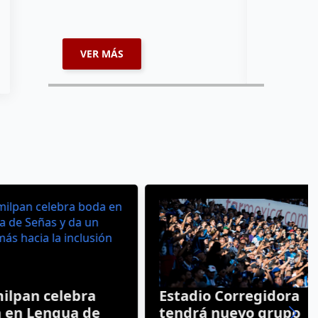
misión inte
enviará par
VER MÁS
VER MÁ
an celebra
Estadio Corregidora
 Lengua de
tendrá nuevo grupo