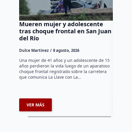
Mueren mujer y adolescente
Muere 
tras choque frontal en San Juan
en el 
del Río
Dulce Mar
Dulce Martinez
8 agosto, 2026
Una mujer
tarde de 
Una mujer de 41 años y un adolescente de 15
en el Jar
años perdieron la vida luego de un aparatoso
Histórico
choque frontal registrado sobre la carretera
que comunica La Llave con La…
VER MÁS
VER 