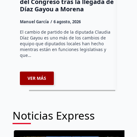
del Congreso tras la llegada de
repres
Díaz Gayou a Morena
misión
Canad
Manuel García
6 agosto, 2026
Daniel Ri
El cambio de partido de la diputada Claudia
Díaz Gayou es uno más de los cambios de
La bomber
equipo que diputados locales han hecho
los cuerp
mientras están en funciones legislativas y
Ezequiel 
que…
represent
internaci
VER MÁS
VER 
Noticias Express