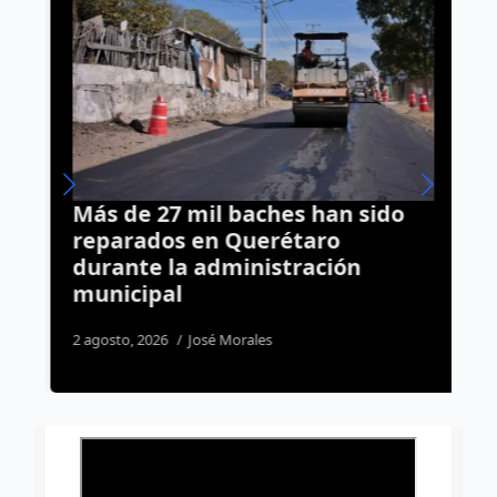
Más de 27 mil baches han sido
C
reparados en Querétaro
M
durante la administración
s
municipal
c
2 agosto, 2026
José Morales
3