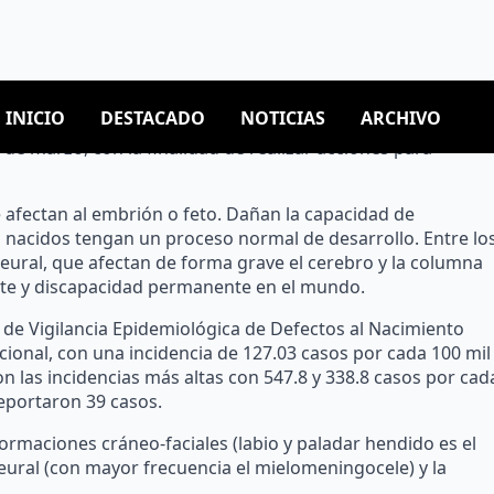
SEQ), se suma a la conmemoración del Día Mundial de los
e marzo, con la finalidad de realizar acciones para
 afectan al embrión o feto. Dañan la capacidad de
 nacidos tengan un proceso normal de desarrollo. Entre lo
ural, que afectan de forma grave el cerebro y la columna
erte y discapacidad permanente en el mundo.
 de Vigilancia Epidemiológica de Defectos al Nacimiento
cional, con una incidencia de 127.03 casos por cada 100 mil
 las incidencias más altas con 547.8 y 338.8 casos por cad
reportaron 39 casos.
ormaciones cráneo-faciales (labio y paladar hendido es el
eural (con mayor frecuencia el mielomeningocele) y la