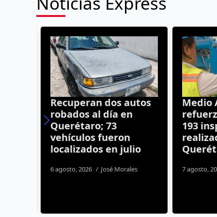
Noticias Express
Recuperan dos autos
Medio 
robados al día en
refuerza
 12
Querétaro; 73
193 ins
vehículos fueron
realiza
localizados en julio
Querét
6 agosto, 2026
José Morales
7 agosto, 20
nez