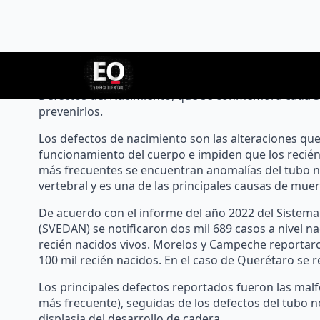
admin
02/marzo/2023
La Secretaría de Salud del estado de Querétaro (SE
Defectos del Nacimiento, que se conmemora cada 3 d
prevenirlos.
Los defectos de nacimiento son las alteraciones que
funcionamiento del cuerpo e impiden que los recién
más frecuentes se encuentran anomalías del tubo ne
vertebral y es una de las principales causas de mu
De acuerdo con el informe del año 2022 del Sistema
(SVEDAN) se notificaron dos mil 689 casos a nivel na
recién nacidos vivos. Morelos y Campeche reportaron
100 mil recién nacidos. En el caso de Querétaro se 
Los principales defectos reportados fueron las malf
más frecuente), seguidas de los defectos del tubo n
displasia del desarrollo de cadera.