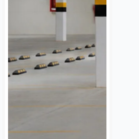
Artesanos bloquean
¿Quieres estudi
calles del Centro
posgrado? La U
Histórico de
abre registro pa
Querétaro; exigen
Maestría en
diálogo para
Enseñanza de
instalación de
Lenguas y Cultu
puestos
4 agosto, 2026
Redacció
3 agosto, 2026
Susana Ramos