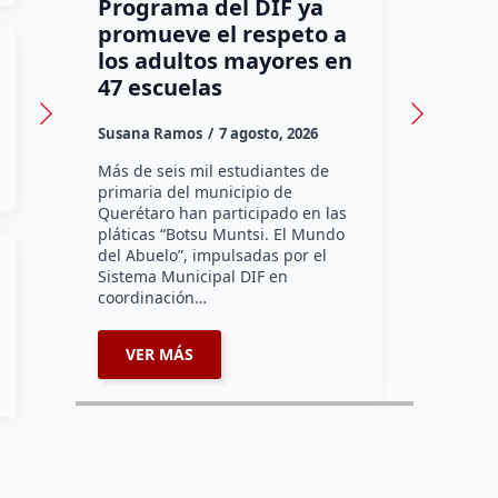
Programa del DIF ya
Ocho de
promueve el respeto a
cantina
los adultos mayores en
en Quer
47 escuelas
reconoc
Susana Ramos
7 agosto, 2026
Susana Ram
Más de seis mil estudiantes de
La Asociaci
primaria del municipio de
Tradicional
Querétaro han participado en las
un avance d
pláticas “Botsu Muntsi. El Mundo
instalación
del Abuelo”, impulsadas por el
reconocimie
Sistema Municipal DIF en
sus negocio
coordinación…
enlazados…
VER MÁS
VER MÁ