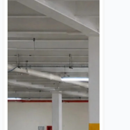
 cada diez
¿Olvidaste algo en el
s tradicionales
transporte? AMEQ tiene
étaro ya tienen
un área de objetos
imiento facial
perdidos
os
7 agosto, 2026
Daniel Rico
7 agosto, 2026
ón de Cantinas
¿Sabía usted que la Agencia de
es de Querétaro reportó
Movilidad del Estado de Querétaro
el 80 por ciento en la
(AMEQ) cuenta con un área de
 de cámaras de
objetos perdidos para apoyar a los
nto facial dentro de
usuarios del transporte público? A
s afiliados, con equipos
través de…
S
VER MÁS