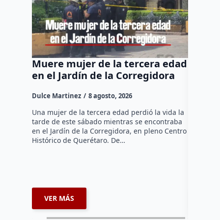
Muere mujer de la tercera edad
Felife
en el Jardín de la Corregidora
“No pe
para t
Dulce Martinez
8 agosto, 2026
Dulce Mar
Una mujer de la tercera edad perdió la vida la
tarde de este sábado mientras se encontraba
El Presid
en el Jardín de la Corregidora, en pleno Centro
Fernando 
Histórico de Querétaro. De…
administr
comercian
extorsion
espacios
VER MÁS
VER 