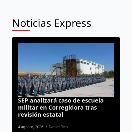
Noticias Express
 caso de escuela
“El Pancho” y “El Nat
rregidora tras
sentenciados por rob
al
vehículo cometido en
Fundadores III
l Rico