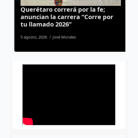
Querétaro correrá por la fe;
A
anuncian la carrera “Corre por
p
tu llamado 2026”
d
5 agosto, 2026
José Morales
2