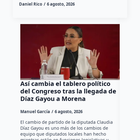
Daniel Rico
6 agosto, 2026
Así cambia el tablero político
Orgul
del Congreso tras la llegada de
repres
Díaz Gayou a Morena
misión
Canad
Manuel García
6 agosto, 2026
Daniel Ri
El cambio de partido de la diputada Claudia
Díaz Gayou es uno más de los cambios de
La bomber
equipo que diputados locales han hecho
los cuerp
mientras están en funciones legislativas y