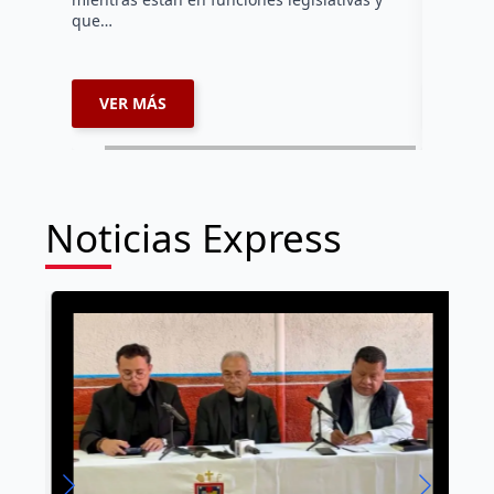
Ezequiel 
que…
represent
internaci
VER MÁS
VER 
Noticias Express