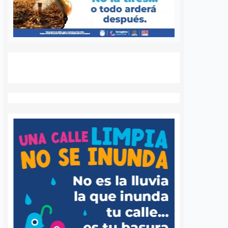
S
VER MÁS
Dos personas son
Cantinas de
rescatadas tras
Querétaro perd
volcadura en la
dinero tras pag
autopista 57
hasta 25 mil pe