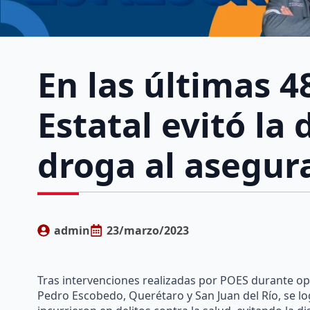
En las últimas 48
Estatal evitó la 
droga al asegur
admin
23/marzo/2023
Tras intervenciones realizadas por POES durante op
Pedro Escobedo, Querétaro y San Juan del Río, se 