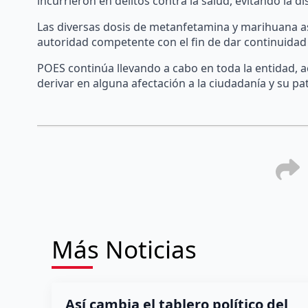
incurrieron en delitos contra la salud, evitando la dis
Las diversas dosis de metanfetamina y marihuana as
autoridad competente con el fin de dar continuidad 
POES continúa llevando a cabo en toda la entidad, a
derivar en alguna afectación a la ciudadanía y su pa
Más Noticias
Así cambia el tablero político del