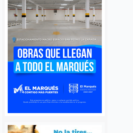
 queretano:
Buscará Fiscalía de
a representará
Querétaro mantener en
o en misión
prisión preventiva a
incendios en
neurocirujano acusado
de agresión sexual
6 agosto, 2026
Daniel Rico
6 agosto, 2026
voluntaria Beatriz,
La Fiscalía General del Estado de
de los cuerpos de
Querétaro afirmó que agotará
luntarios de Ezequiel
todos los recursos legales para
adereyta de Montes,
mantener la medida cautelar de
á a Querétaro en la
prisión preventiva justificada en
rnacional que México
contra del médico neurocirujano
a apoyar…
acusado de…