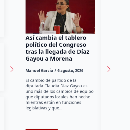
Así cambia el tablero
Orgullo
político del Congreso
bomber
tras la llegada de Díaz
a Méxic
Gayou a Morena
contra 
Canadá
Manuel García
6 agosto, 2026
Daniel Rico
El cambio de partido de la
diputada Claudia Díaz Gayou es
La bombera 
uno más de los cambios de equipo
integrante 
que diputados locales han hecho
Bomberos Vo
mientras están en funciones
Montes y C
legislativas y que…
representar
misión inte
enviará par