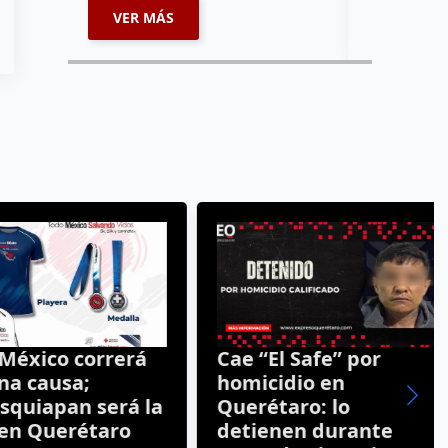
VER MÁS
VER MÁ
xico correrá
Cae “El Safe” por
 causa;
homicidio en
uiapan será la
Querétaro: lo
 Querétaro
detienen durante