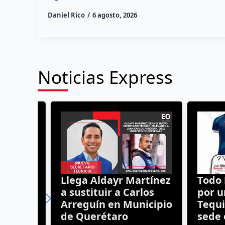
Daniel Rico
6 agosto, 2026
Noticias Express
Llega Aldayr Martínez
Todo Mé
a sustituir a Carlos
por una
e
Arreguín en Municipio
Tequisq
adas
de Querétaro
sede en